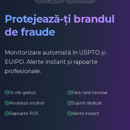
Protejează
Acționează
Descoperă variații ale
mărcii tale
Scanăm bazele de date USPTO și EUIPO
pentru a găsi mărci similare cu a ta.
Baze de date oficiale