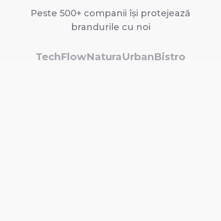
Peste 500+ companii își protejează
brandurile cu noi
TechFlow
Natura
UrbanBistro
InnovateLab
MediaPro
FinanceHub
Dashboard Intuitiv și
Puternic
Vizualizează toate mărcile monitorizate,
scorurile de similaritate și amenințările